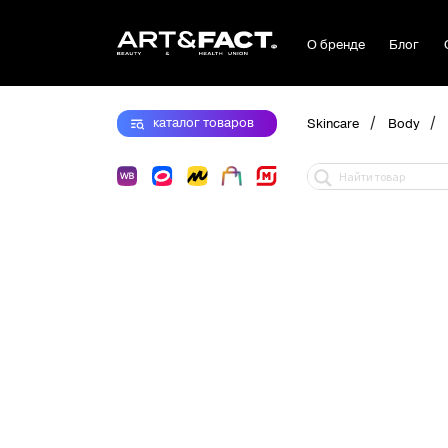
О бренде
Блог
/
/
каталог
товаров
Skincare
Body