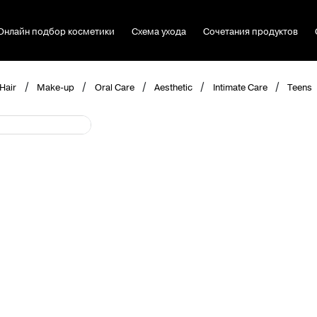
Онлайн подбор косметики
Схема ухода
Сочетания продуктов
/
/
/
/
/
Hair
Make-up
Oral Care
Aesthetic
Intimate Care
Teens