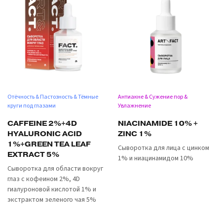
Отёчность & Пастозность & Тёмные
Антиакне & Сужение пор &
круги под глазами
Увлажнение
CAFFEINE 2%+4D
NIACINAMIDE 10% +
HYALURONIC ACID
ZINC 1%
1%+GREEN TEA LEAF
Сыворотка для лица с цинком
EXTRACT 5%
1% и ниацинамидом 10%
Сыворотка для области вокруг
глаз с кофеином 2%, 4D
гиалуроновой кислотой 1% и
экстрактом зеленого чая 5%