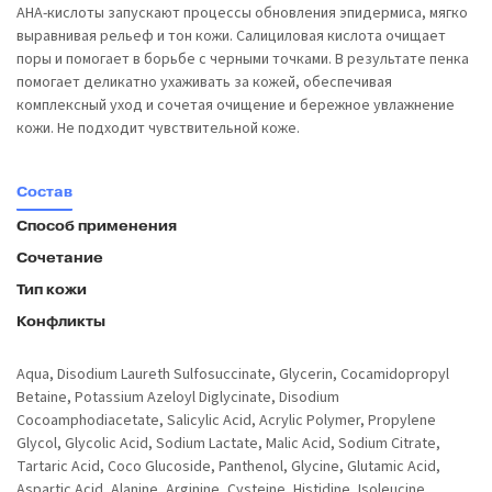
АНА-кислоты запускают процессы обновления эпидермиса, мягко
выравнивая рельеф и тон кожи. Салициловая кислота очищает
поры и помогает в борьбе с черными точками. В результате пенка
помогает деликатно ухаживать за кожей, обеспечивая
комплексный уход и сочетая очищение и бережное увлажнение
кожи. Не подходит чувствительной коже.
Состав
Способ применения
Сочетание
Тип кожи
Конфликты
Aqua, Disodium Laureth Sulfosuccinate, Glycerin, Cocamidopropyl
Betaine, Potassium Azeloyl Diglycinate, Disodium
Cocoamphodiacetate, Salicylic Acid, Acrylic Polymer, Propylene
Glycol, Glycolic Acid, Sodium Lactate, Malic Acid, Sodium Citrate,
Tartaric Acid, Coco Glucoside, Panthenol, Glycine, Glutamic Acid,
Aspartic Acid, Alanine, Arginine, Cysteine, Histidine, Isoleucine,