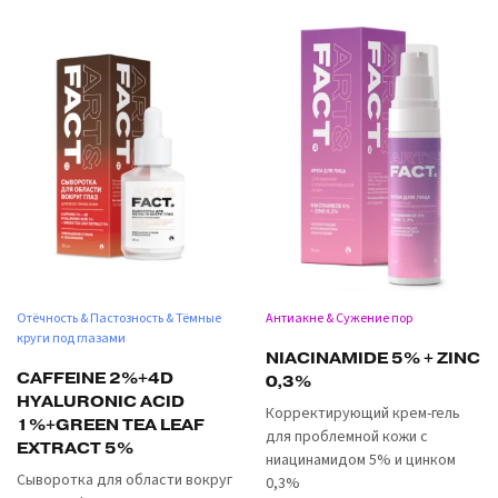
Отёчность & Пастозность & Тёмные
Антиакне & Сужение пор
круги под глазами
NIACINAMIDE 5% + ZINC
CAFFEINE 2%+4D
0,3%
HYALURONIC ACID
Корректирующий крем-гель
1%+GREEN TEA LEAF
для проблемной кожи с
EXTRACT 5%
ниацинамидом 5% и цинком
Сыворотка для области вокруг
0,3%