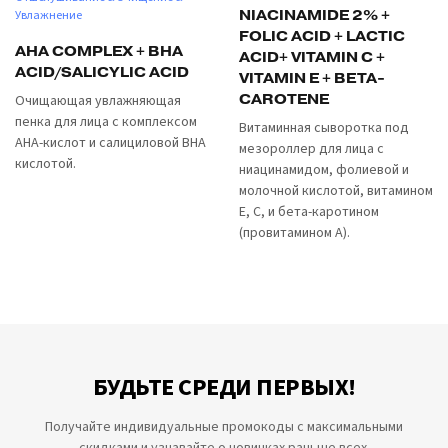
NIACINAMIDE 2% +
Увлажнение
FOLIC ACID + LACTIC
AHA COMPLEX + BHA
ACID+ VITAMIN C +
ACID/SALICYLIC ACID
VITAMIN E + BETA-
CAROTENE
Очищающая увлажняющая
пенка для лица с комплексом
Витаминная сыворотка под
AHA-кислот и салициловой BHA
мезороллер для лица с
кислотой.
ниацинамидом, фолиевой и
молочной кислотой, витамином
Е, С, и бета-каротином
(провитамином А).
БУДЬТЕ СРЕДИ ПЕРВЫХ!
Получайте индивидуальные промокоды с максимальными
скидками и узнавайте о новинках раньше всех.