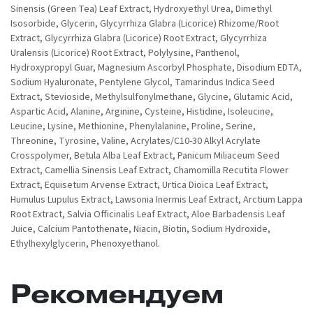
Sinensis (Green Tea) Leaf Extract, Hydroxyethyl Urea, Dimethyl
Isosorbide, Glycerin, Glycyrrhiza Glabra (Licorice) Rhizome/Root
Extract, Glycyrrhiza Glabra (Licorice) Root Extract, Glycyrrhiza
Uralensis (Licorice) Root Extract, Polylysine, Panthenol,
Hydroxypropyl Guar, Magnesium Ascorbyl Phosphate, Disodium EDTA,
Sodium Hyaluronate, Pentylene Glycol, Tamarindus Indica Seed
Extract, Stevioside, Methylsulfonylmethane, Glycine, Glutamic Acid,
Aspartic Acid, Alanine, Arginine, Cysteine, Histidine, Isoleucine,
Leucine, Lysine, Methionine, Phenylalanine, Proline, Serine,
Threonine, Tyrosine, Valine, Acrylates/C10-30 Alkyl Acrylate
Crosspolymer, Betula Alba Leaf Extract, Panicum Miliaceum Seed
Extract, Camellia Sinensis Leaf Extract, Chamomilla Recutita Flower
Extract, Equisetum Arvense Extract, Urtica Dioica Leaf Extract,
Humulus Lupulus Extract, Lawsonia Inermis Leaf Extract, Arctium Lappa
Root Extract, Salvia Officinalis Leaf Extract, Aloe Barbadensis Leaf
Juice, Calcium Pantothenate, Niacin, Biotin, Sodium Hydroxide,
Ethylhexylglycerin, Phenoxyethanol.
Рекомендуем