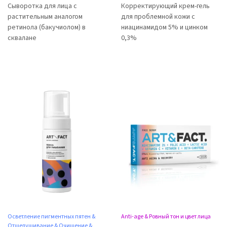
Сыворотка для лица с
Корректирующий крем-гель
растительным аналогом
для проблемной кожи с
ретинола (бакучиолом) в
ниацинамидом 5% и цинком
сквалане
0,3%
Осветление пигментных пятен &
Anti-age & Ровный тон и цвет лица
Отшелушивание & Очищение &