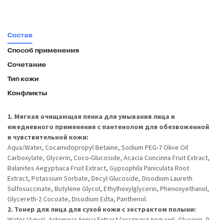
Состав
Способ применения
Сочетание
Тип кожи
Конфликты
1. Мягкая очищающая пенка для умывания лица и
ежедневного применения с пантенолом для обезвоженной
и чувствительной кожи:
Aqua/Water, Cocamidopropyl Betaine, Sodium PEG-7 Оlive Oil
Carboxylate, Glycerin, Coco-Glucoside, Acacia Concinna Fruit Extract,
Balanites Aegyptiaca Fruit Extract, Gypsophila Paniculata Root
Extract, Potassium Sorbate, Decyl Glucoside, Disodium Laureth
Sulfosuccinate, Butylene Glycol, Ethylhexylglycerin, Phenoxyethanol,
Glycereth-2 Cocoate, Disodium Edta, Panthenol.
2. Тонер для лица для сухой кожи c экстрактом полыни:
Water (Aqua), Artemisia Annua Extract (экстракт полыни), Glycerin, D-