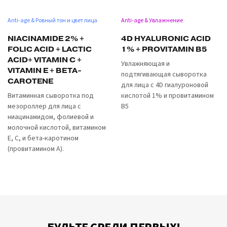
Anti-age & Ровный тон и цвет лица
Anti-age & Увлажнение
NIACINAMIDE 2% +
4D HYALURONIC ACID
FOLIC ACID + LACTIC
1% + PROVITAMIN B5
ACID+ VITAMIN C +
Увлажняющая и
VITAMIN E + BETA-
подтягивающая сыворотка
CAROTENE
для лица с 4D гиалуроновой
Витаминная сыворотка под
кислотой 1% и провитамином
мезороллер для лица с
B5
ниацинамидом, фолиевой и
молочной кислотой, витамином
Е, С, и бета-каротином
(провитамином А).