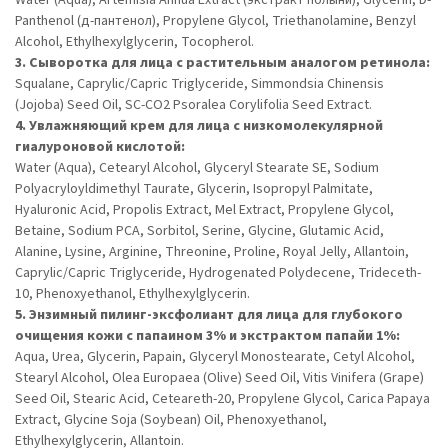
Panthenol (д-пантенол), Propylene Glycol, Triethanolamine, Benzyl
Alcohol, Ethylhexylglycerin, Tocopherol.
3. Сыворотка для лица с растительным аналогом ретинола:
Squalane, Caprylic/Capric Triglyceride, Simmondsia Chinensis
(Jojoba) Seed Oil, SC-CO2 Psoralea Corylifolia Seed Extract.
4. Увлажняющий крем для лица с низкомолекулярной
гиалуроновой кислотой:
Water (Aqua), Cetearyl Alcohol, Glyceryl Stearate SE, Sodium
Polyacryloyldimethyl Taurate, Glycerin, Isopropyl Palmitate,
Hyaluronic Acid, Propolis Extract, Mel Extract, Propylene Glycol,
Betaine, Sodium PCA, Sorbitol, Serine, Glycine, Glutamic Acid,
Alanine, Lysine, Arginine, Threonine, Proline, Royal Jelly, Allantoin,
Caprylic/Capric Triglyceride, Hydrogenated Polydecene, Trideceth-
10, Phenoxyethanol, Ethylhexylglycerin.
5. Энзимный пилинг-эксфолиант для лица для глубокого
очищения кожи с папаином 3% и экстрактом папайи 1%:
Aqua, Urea, Glycerin, Papain, Glyceryl Monostearate, Cetyl Alcohol,
Stearyl Alcohol, Olea Europaea (Olive) Seed Oil, Vitis Vinifera (Grape)
Seed Oil, Stearic Acid, Ceteareth-20, Propylene Glycol, Carica Papaya
Extract, Glycine Soja (Soybean) Oil, Phenoxyethanol,
Ethylhexylglycerin, Allantoin.