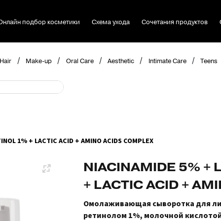
Онлайн подбор косметики
Схема ухода
Сочетания продуктов
/
/
/
/
/
Hair
Make-up
Oral Care
Aesthetic
Intimate Care
Teens
INOL 1% + LACTIC ACID + AMINO ACIDS COMPLEX
NIACINAMIDE 5% +
+ LACTIC ACID + A
Омолаживающая сыворотка для ли
ретинолом 1%, молочной кислотой