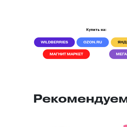
Купить на:
WILDBERRIES
OZON.RU
ЯНД
МАГНИТ МАРКЕТ
MEГА
Рекомендуем