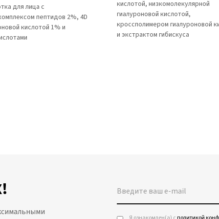
кислотой, низкомолекулярной
тка для лица с
гиалуроновой кислотой,
комплексом пептидов 2%, 4D
кроссполимером гиалуроновой к
оновой кислотой 1% и
и экстрактом гибискуса
ислотами
!
аксимальными
Я ознакомлен(а) с
политикой кон