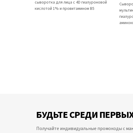
сыворотка для лица с 4D гиалуроновой
Сыворо
кислотой 1% и провитамином B5
мульти
гиалур
аминок
БУДЬТЕ СРЕДИ ПЕРВЫХ
Получайте индивидуальные промокоды с м