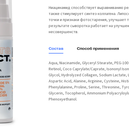
Ниацинамид способствует выравниванию ре
также стимулирует синтез коллагена. Липо
точки и признаки фотостарения, улучшает т
результате сыворотка работает на улучшен
несовершенств.
Состав
Способ применения
Aqua, Niacinamide, Glyceryl Stearate, PEG-100 
Retinol, Coco Caprylate/Caprate, Isononyl Is
Glycol, Hydrolyzed Collagen, Sodium Lactate, L
Aspartic Acid, Alanine, Arginine, Cysteine, Hist
Phenylalanine, Proline, Serine, Threonine, Tyro
Glycerin, Tocopherol, Ammonium Polyacryloyldim
Phenoxyethanol.