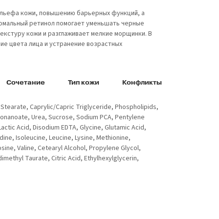
льефа кожи, повышению барьерных функций, а
сомальный ретинол помогает уменьшать черные
екстуру кожи и разглаживает мелкие морщинки. В
ие цвета лица и устранение возрастных
Сочетание
Тип кожи
Конфликты
Stearate, Caprylic/Capric Triglyceride, Phospholipids,
ononanoate, Urea, Sucrose, Sodium PCA, Pentylene
actic Acid, Disodium EDTA, Glycine, Glutamic Acid,
idine, Isoleucine, Leucine, Lysine, Methionine,
sine, Valine, Cetearyl Alcohol, Propylene Glycol,
ethyl Taurate, Citric Acid, Ethylhexylglycerin,