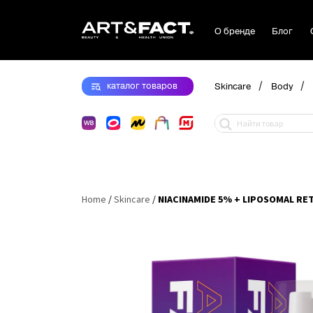
О бренде
Блог
/
/
каталог
товаров
Skincare
Body
Home
/
Skincare
/
NIACINAMIDE 5% + LIPOSOMAL RET