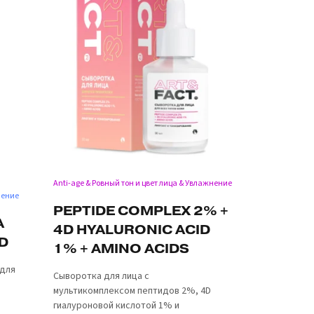
Anti-age & Ровный тон и цвет лица & Увлажнение
нение
PEPTIDE COMPLEX 2% +
A
4D HYALURONIC ACID
ID
1% + AMINO ACIDS
для
Сыворотка для лица с
мультикомплексом пептидов 2%, 4D
гиалуроновой кислотой 1% и