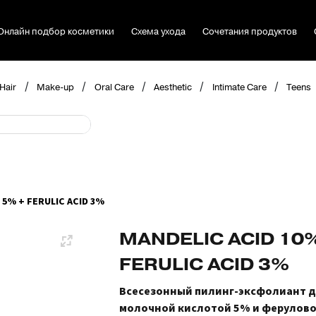
Онлайн подбор косметики
Схема ухода
Сочетания продуктов
/
/
/
/
/
Hair
Make-up
Oral Care
Aesthetic
Intimate Care
Teens
 5% + FERULIC ACID 3%
MANDELIC ACID 10% 
FERULIC ACID 3%
Всесезонный пилинг-эксфолиант д
молочной кислотой 5% и ферулово