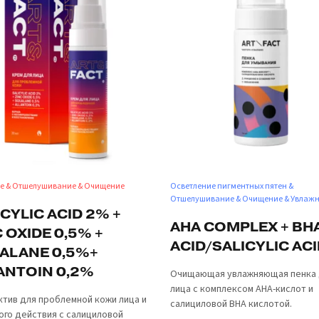
е & Отшелушивание & Очищение
Осветление пигментных пятен &
Отшелушивание & Очищение & Увлаж
CYLIC ACID 2% +
AHA COMPLEX + BH
 OXIDE 0,5% +
ACID/SALICYLIC AC
ALANE 0,5%+
ANTOIN 0,2%
Очищающая увлажняющая пенка 
лица с комплексом AHA-кислот и
ктив для проблемной кожи лица и
салициловой BHA кислотой.
ого действия с салициловой