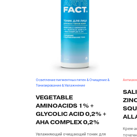
Осветление пигментных пятен & Очищение &
Антиакн
Тонизирование & Увлажнение
SALI
VEGETABLE
ZINC
AMINOACIDS 1% +
SQU
GLYCOLIC ACID 0,2% +
ALL
AHA COMPLEX 0,2%
Крем-а
Увлажняющий очищающий тоник для
точечн