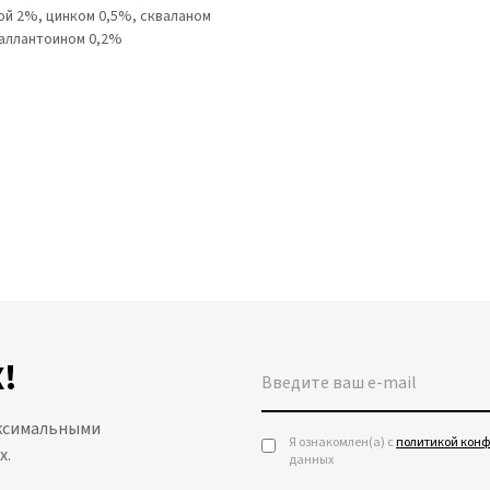
ой 2%, цинком 0,5%, скваланом
 аллантоином 0,2%
!
аксимальными
Я ознакомлен(а) с
политикой кон
х.
данных