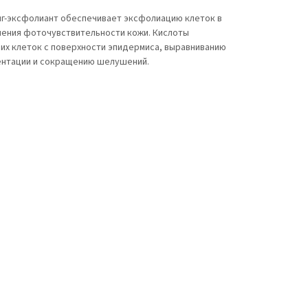
инг-эксфолиант обеспечивает эксфолиацию клеток в
шения фоточувствительности кожи. Кислоты
их клеток с поверхности эпидермиса, выравниванию
ментации и сокращению шелушений.