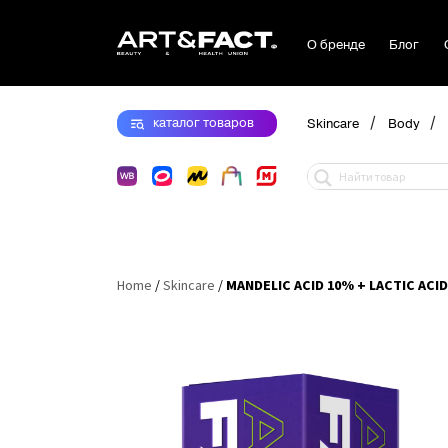
О бренде
Блог
/
/
каталог
товаров
Skincare
Body
Home
/
Skincare
/
MANDELIC ACID 10% + LACTIC ACID