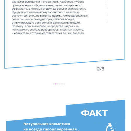
Cканируй QR
код на упаковке
боте программы
Регистрируй
чеки в
лояльности TheCarelybot в Telegram
для участия
с 01.11.22 по 15.01.23
Выигрывай
ценные призы
подробные условия
акции
Перейти в Telegram-бот
программы лояльности