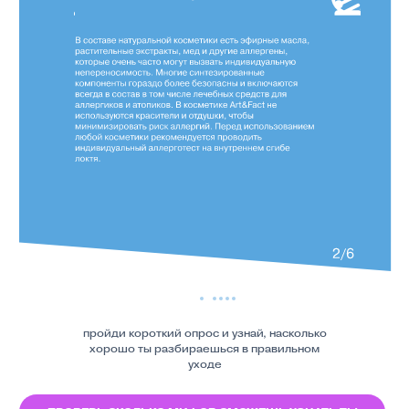
ДАТЫ
ПРОВЕДЕНИЯ
РОЗЫГРЫШЕЙ
15 ноября
29
ноября
100
13
победителей
декабря
каждые 2
недели!
27
декабря
10 января
ПОБЕДИТЕЛИ РОЗЫГРЫША 15 НОЯБРЯ