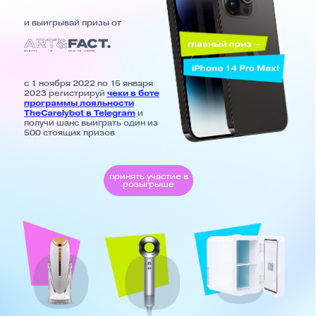
500 стоящих призов
принять участие в
розыгрыше
аппарат для
фен Dyson
холодильник для
домашнего ухода
косметики,
за кожей BORK
наполненный
продуктами
ART&FACT
другие призы
бутылка
сумка-
косметичка