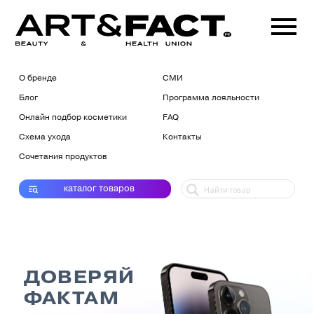
О бренде
СМИ
Блог
Программа лояльности
Онлайн подбор косметики
FAQ
Схема ухода
Контакты
Сочетания продуктов
каталог
товаров
ДОВЕРЯЙ
ФАКТАМ
и выигрывай призы от
c 1 ноября 2022 по 15 января
2023 регистрируй
чеки в боте
программы лояльности
TheCarelybot в Telegram
и
получи шанс выиграть один из