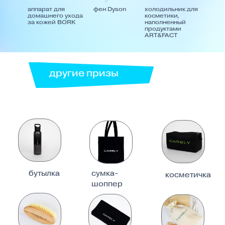
шоппер
щётка для
полотенце
эко набор для
сухого
ухода за лицом
массажа
и телом
бесплатный
подписка
подписка
курс
на 1 мес.
на 6 мес.
сертификат
на
1 000 руб.