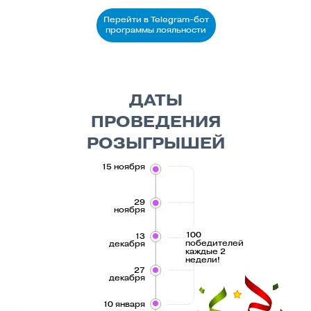
НАШ
ЭКСПЕРТ
Алеся
Шишова
Специалист по уходу за
кожей
Косметолог-эстетист
Практика 10 лет
Перейти в Telegram-бот
программы лояльности