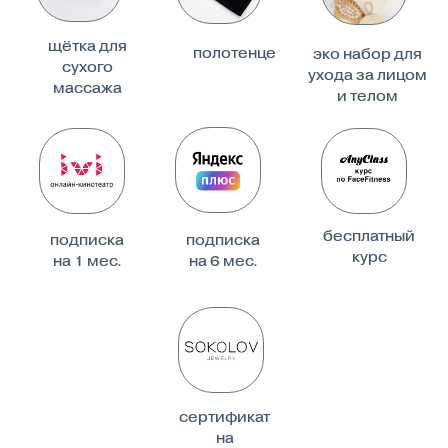
О ПРОЕКТЕ
ДОВЕРЯЙ ФАКТАМ»
«
Мир ухода за кожей полон
мифов и легенд. Мы провели
небольшое собственное
исследование и собрали
самые распространенные
убеждения клиентов об уходе
за кожей и решили
проверить с
профессионалами, какие из
них действительно работают,
а какие — мифы.
Придерживаемся научного
подхода и представляем вам
наш гид по мифам и фактам
об уходе за собой. Доверяй
фактам и выиграй ценные
призы в нашем масштабном
конкурсе. Листай дальше,
узнавай только проверенные
факты, проверяй свои знания,