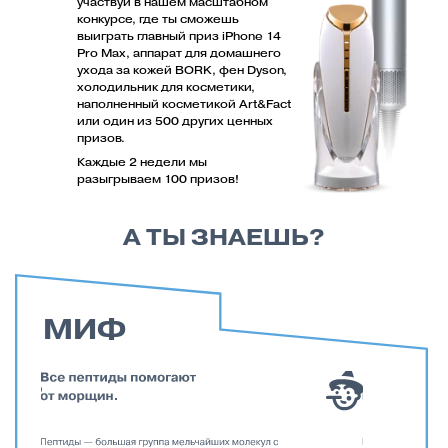
пройди короткий опрос и узнай, насколько
хорошо ты разбираешься в правильном
уходе
ПРОВЕРЬ СКОЛЬКО МИФОВ СМОЖЕШЬ УЗНАТЬ ТЫ
УСЛОВИЯ АКЦИИ
Покупай средства
Art&Fact