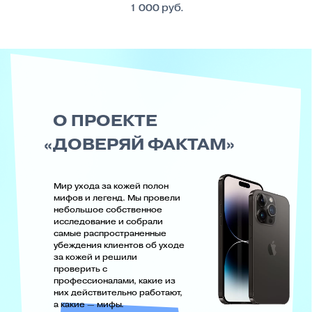
получай бонусы и подбери
свой индивидуальный план
ухода за кожей.
А также регистрируй
чеки в боте
программы лояльности
TheCarelybot в Telegram
и
участвуй в нашем масштабном
конкурсе, где ты сможешь
выиграть главный приз iPhone 14
Pro Max, аппарат для домашнего
ухода за кожей BORK, фен Dyson,
холодильник для косметики,
наполненный косметикой Art&Fact
или один из 500 других ценных
призов.
Каждые 2 недели мы
разыгрываем 100 призов!
А ТЫ ЗНАЕШЬ?
МИФ