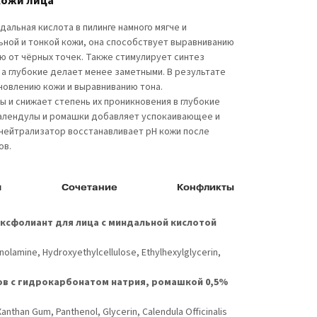
кожи лица
альная кислота в пилинге намного мягче и
ной и тонкой кожи, она способствует выравниванию
 от чёрных точек. Также стимулирует синтез
 а глубокие делает менее заметными. В результате
овлению кожи и выравниванию тона.
 и снижает степень их проникновения в глубокие
 календулы и ромашки добавляет успокаивающее и
-нейтрализатор восстанавливает рН кожи после
ов.
я
Сочетание
Конфликты
сфолиант для лица с миндальной кислотой
nolamine, Hydroxyethylcellulose, Ethylhexylglycerin,
ов с гидрокарбонатом натрия, ромашкой 0,5%
nthan Gum, Panthenol, Glycerin, Calendula Officinalis