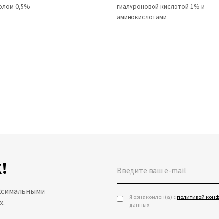
олом 0,5%
гиалуроновой кислотой 1% и
аминокислотами
!
аксимальными
Я ознакомлен(а) с
политикой кон
х.
данных