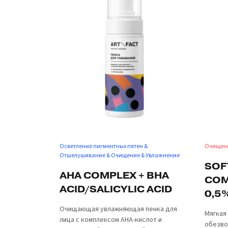
Осветление пигментных пятен &
Очищен
Отшелушивание & Очищение & Увлажнение
SOF
AHA COMPLEX + BHA
COM
ACID/SALICYLIC ACID
0,5
Очищающая увлажняющая пенка для
Мягкая
лица с комплексом AHA-кислот и
обезво