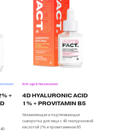
влажнение
Anti-age & Увлажнение
2% +
4D HYALURONIC ACID
ID
1% + PROVITAMIN B5
Увлажняющая и подтягивающая
сыворотка для лица с 4D гиалуроновой
кислотой 1% и провитамином B5
 4D