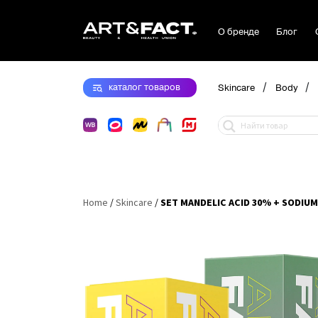
О бренде
Блог
/
/
каталог
товаров
Skincare
Body
Home
/
Skincare
/
SET MANDELIC ACID 30% + SODIU