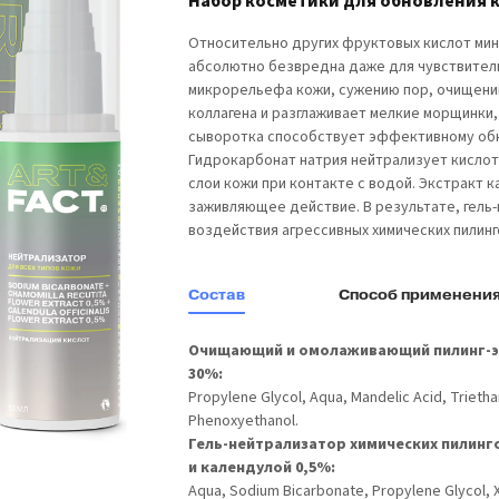
Набор косметики для обновления 
Относительно других фруктовых кислот минд
абсолютно безвредна даже для чувствитель
микрорельефа кожи, сужению пор, очищению
коллагена и разглаживает мелкие морщинки,
сыворотка способствует эффективному обн
Гидрокарбонат натрия нейтрализует кислоты
слои кожи при контакте с водой. Экстракт
заживляющее действие. В результате, гель
воздействия агрессивных химических пилинг
Состав
Способ применени
Очищающий и омолаживающий пилинг-эк
30%:
Propylene Glycol, Aqua, Mandelic Acid, Trietha
Phenoxyethanol.
Гель-нейтрализатор химических пилинг
и календулой 0,5%:
Aqua, Sodium Bicarbonate, Propylene Glycol, Xa