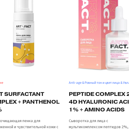
ие
Anti-age & Ровный тон и цвет лица & У
T SURFACTANT
PEPTIDE COMPLEX 
PLEX + PANTHENOL
4D HYALURONIC AC
%
1% + AMINO ACIDS
 очищающая пенка для
Сыворотка для лица с
женной и чувствительной кожи с
мультикомплексом пептидов 2%,