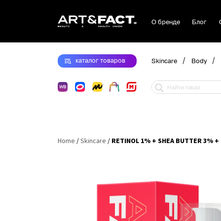
О бренде
Блог
/
/
каталог
товаров
Skincare
Body
Home
/
Skincare
/
RETINOL 1% + SHEA BUTTER 3% +