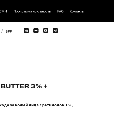
СМИ
Программа лояльности
FAQ
Контакты
/
SPF
 BUTTER 3% +
хода за кожей лица с ретинолом 1%,
%