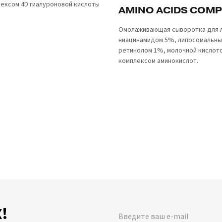
лексом 4D гиалуроновой кислоты
AMINO ACIDS COMP
Омолаживающая сыворотка для л
ниацинамидом 5%, липосомальн
ретинолом 1%, молочной кислото
комплексом аминокислот.
!