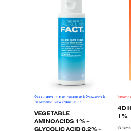
Осветление пигментных пятен & Очищение &
Увлажн
Тонизирование & Увлажнение
4D 
VEGETABLE
1%
AMINOACIDS 1% +
Увлажн
GLYCOLIC ACID 0,2% +