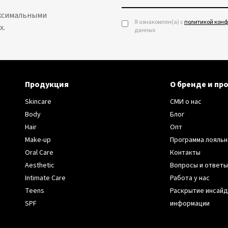
аксимальными
Я ознакомлен(а) с
политикой кон
х.
данных
Продукция
О бренде и пр
Skincare
СМИ о нас
Body
Блог
Hair
Опт
Make-up
Программа лояльн
Oral Care
Контакты
Aesthetic
Вопросы и ответы
Intimate Care
Работа у нас
Teens
Раскрытие инсай
SPF
информации