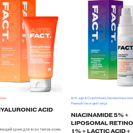
ение
Anti-age & Осветление пигментных пят
Ровный тон и цвет лица
HYALURONIC ACID
NIACINAMIDE 5% +
LIPOSOMAL RETINO
яющий крем для всех типов кожи
1% + LACTIC ACID +