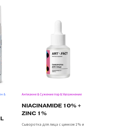
ен &
Антиакне & Сужение пор & Увлажнение
NIACINAMIDE 10% +
ZINC 1%
L
Сыворотка для лица с цинком 1% и