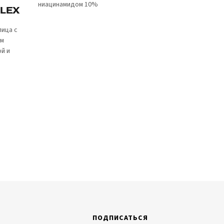
ниацинамидом 10%
LEX
ица с
ым
й и
ПОДПИСАТЬСЯ