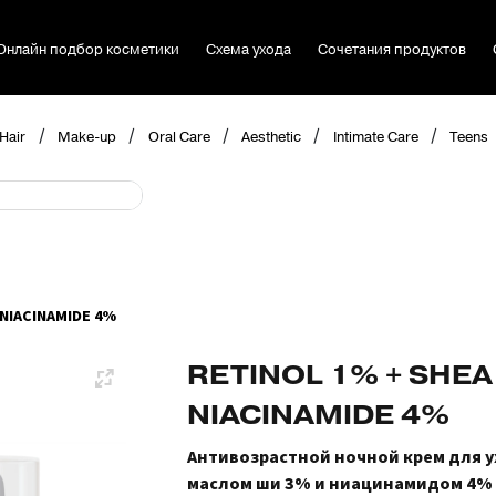
Онлайн подбор косметики
Схема ухода
Сочетания продуктов
/
/
/
/
/
Hair
Make-up
Oral Care
Aesthetic
Intimate Care
Teens
 NIACINAMIDE 4%
RETINOL 1% + SHEA
NIACINAMIDE 4%
Антивозрастной ночной крем для у
маслом ши 3% и ниацинамидом 4