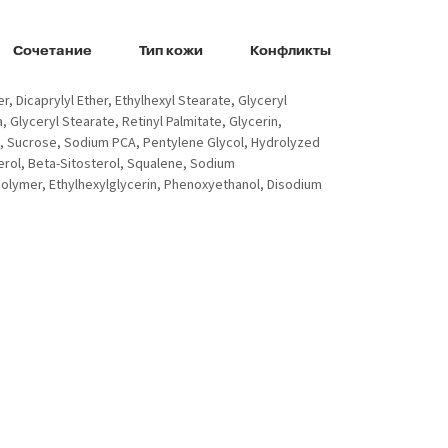
Сочетание
Тип кожи
Конфликты
, Dicaprylyl Ether, Ethylhexyl Stearate, Glyceryl
 Glyceryl Stearate, Retinyl Palmitate, Glycerin,
, Sucrose, Sodium PCA, Pentylene Glycol, Hydrolyzed
erol, Beta-Sitosterol, Squalene, Sodium
olymer, Ethylhexylglycerin, Phenoxyethanol, Disodium