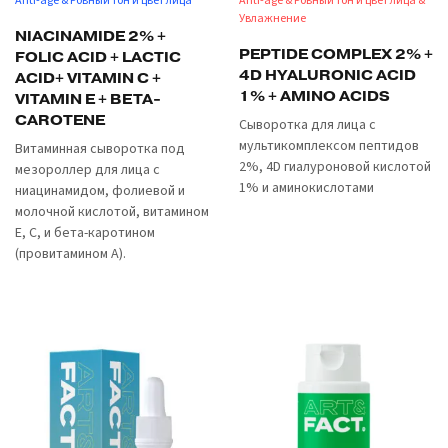
Anti-age & Ровный тон и цвет лица
Anti-age & Ровный тон и цвет лица &
Увлажнение
NIACINAMIDE 2% +
PEPTIDE COMPLEX 2% +
FOLIC ACID + LACTIC
4D HYALURONIC ACID
ACID+ VITAMIN C +
1% + AMINO ACIDS
VITAMIN E + BETA-
CAROTENE
Сыворотка для лица с
мультикомплексом пептидов
Витаминная сыворотка под
2%, 4D гиалуроновой кислотой
мезороллер для лица с
1% и аминокислотами
ниацинамидом, фолиевой и
молочной кислотой, витамином
Е, С, и бета-каротином
(провитамином А).