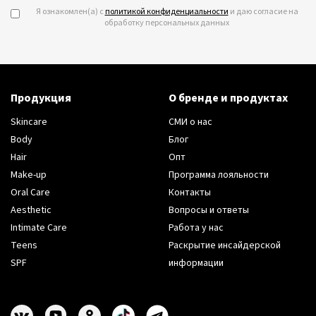
Я ознакомлен(а) с
политикой конфиденциальности
и даю согласие на
обработку персональных данных
Продукция
О бренде и продуктах
Skincare
СМИ о нас
Body
Блог
Hair
Опт
Make-up
Программа лояльности
Oral Care
Контакты
Aesthetic
Вопросы и ответы
Intimate Care
Работа у нас
Teens
Раскрытие инсайдерской
SPF
информации