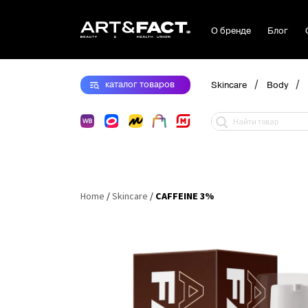
О бренде
Блог
/
/
каталог
товаров
Skincare
Body
Home
/
Skincare
/
CAFFEINE 3%