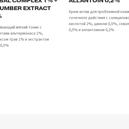
BAL COMPLEX 1% +
ALLANTOIN 0,2%
UMBER EXTRACT
Крем-актив для проблемной кожи
%
точечного действия с салицилов
кислотой 2%, цинком 0,5%, сква
ивающий мягкий тоник с
0,5% и аллантоином 0,2%
тами альтермонаса 1%,
ксом трав 1% и экстрактом
 0,5%