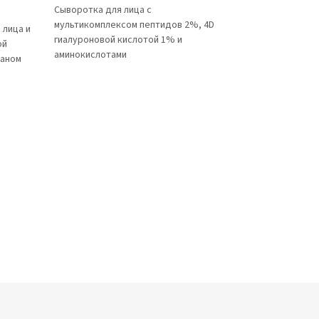
Сыворотка для лица с
мультикомплексом пептидов 2%, 4D
 лица и
гиалуроновой кислотой 1% и
ой
аминокислотами
ланом