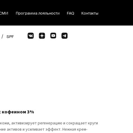
СМИ
Программа лояльности
FAQ
Контакты
/
SPF
 с кофеином 3%
кожи, активизирует регенерацию и сокращает круги
ние активов и усиливает эффект. Нежная крем-