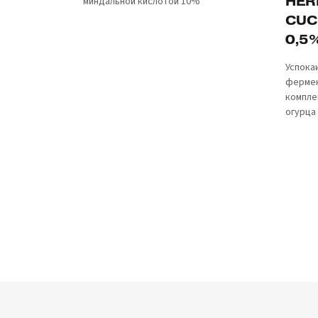
HER
миндальной кислотой 10%
CUC
0,5
Успока
фермен
компле
огурца