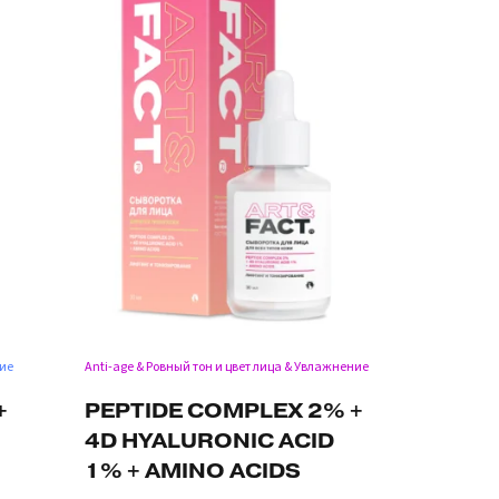
ие
Anti-age & Ровный тон и цвет лица & Увлажнение
+
PEPTIDE COMPLEX 2% +
4D HYALURONIC ACID
1% + AMINO ACIDS