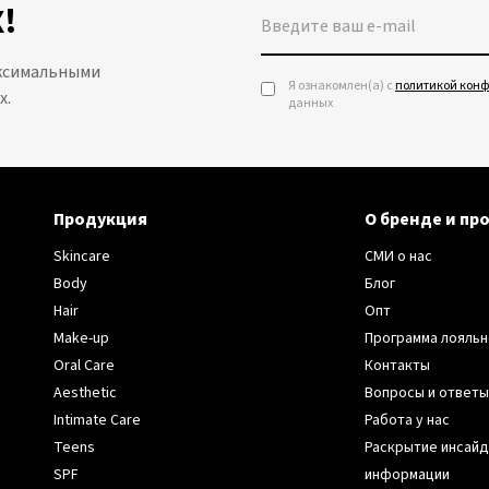
!
аксимальными
Я ознакомлен(а) с
политикой кон
х.
данных
Продукция
О бренде и пр
Skincare
СМИ о нас
Body
Блог
Hair
Опт
Make-up
Программа лояльн
Oral Care
Контакты
Aesthetic
Вопросы и ответы
Intimate Care
Работа у нас
Teens
Раскрытие инсай
SPF
информации