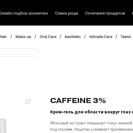
Онлайн подбор косметики
Схема ухода
Сочетания продуктов
/
/
/
/
/
Hair
Make-up
Oral Care
Aesthetic
Intimate Care
Teens
CAFFEINE 3%
Крем-гель для области вокруг глаз
Яблочный экстракт повышает тонус нежной 
под глазами. Лецитин усиливает проникнове