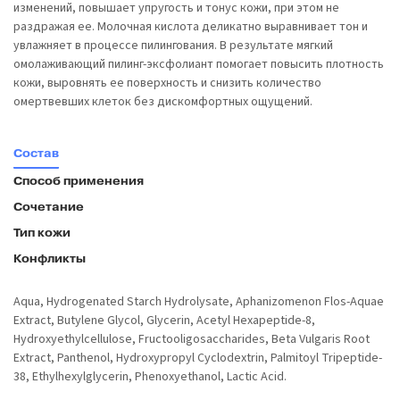
изменений, повышает упругость и тонус кожи, при этом не
раздражая ее. Молочная кислота деликатно выравнивает тон и
увлажняет в процессе пилингования. В результате мягкий
омолаживающий пилинг-эксфолиант помогает повысить плотность
кожи, выровнять ее поверхность и снизить количество
омертвевших клеток без дискомфортных ощущений.
Состав
Способ применения
Сочетание
Тип кожи
Конфликты
Aqua, Hydrogenated Starch Hydrolysate, Aphanizomenon Flos-Aquae
Extract, Butylene Glycol, Glycerin, Acetyl Hexapeptide-8,
Hydroxyethylcellulose, Fructooligosaccharides, Beta Vulgaris Root
Extract, Panthenol, Hydroxypropyl Cyclodextrin, Palmitoyl Tripeptide-
38, Ethylhexylglycerin, Phenoxyethanol, Lactic Acid.