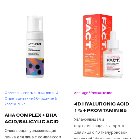
Осветление пигментных пятен &
Anti-age & Увлажнение
Отшелушивание & Очищение &
4D HYALURONIC ACID
Увлажнение
1% + PROVITAMIN B5
AHA COMPLEX + BHA
Увлажняющая и
ACID/SALICYLIC ACID
подтягивающая сыворотка
Очищающая увлажняющая
для лица с 4D гиалуроновой
пенка для лица с комплексом
кислотой 1% и провитамином